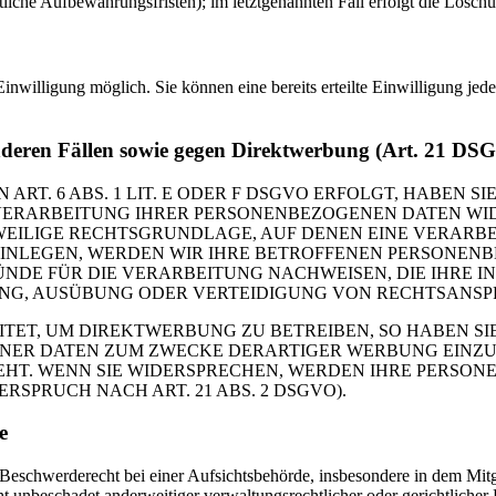
liche Aufbewahrungsfristen); im letztgenannten Fall erfolgt die Löschu
inwilligung möglich. Sie können eine bereits erteilte Einwilligung jed
nderen Fällen sowie gegen Direktwerbung (Art. 21 DS
. 6 ABS. 1 LIT. E ODER F DSGVO ERFOLGT, HABEN SIE
VERARBEITUNG IHRER PERSONENBEZOGENEN DATEN WIDE
EWEILIGE RECHTSGRUNDLAGE, AUF DENEN EINE VERARBE
NLEGEN, WERDEN WIR IHRE BETROFFENEN PERSONENBE
DE FÜR DIE VERARBEITUNG NACHWEISEN, DIE IHRE IN
G, AUSÜBUNG ODER VERTEIDIGUNG VON RECHTSANSPRÜC
T, UM DIREKTWERBUNG ZU BETREIBEN, SO HABEN SIE
ER DATEN ZUM ZWECKE DERARTIGER WERBUNG EINZULEG
EHT. WENN SIE WIDERSPRECHEN, WERDEN IHRE PERSO
PRUCH NACH ART. 21 ABS. 2 DSGVO).
e
schwerderecht bei einer Aufsichtsbehörde, insbesondere in dem Mitgli
 unbeschadet anderweitiger verwaltungsrechtlicher oder gerichtlicher 