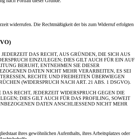
ng nach Fortfall dieser Gründe.
erzeit widerrufen. Die Rechtmäßigkeit der bis zum Widerruf erfolgten
GVO)
 JEDERZEIT DAS RECHT, AUS GRÜNDEN, DIE SICH AUS
RSPRUCH EINZULEGEN; DIES GILT AUCH FÜR EIN AUF
ITUNG BERUHT, ENTNEHMEN SIE DIESER
ZOGENEN DATEN NICHT MEHR VERARBEITEN, ES SEI
TERESSEN, RECHTE UND FREIHEITEN ÜBERWIEGEN
HEN (WIDERSPRUCH NACH ART. 21 ABS. 1 DSGVO).
 DAS RECHT, JEDERZEIT WIDERSPRUCH GEGEN DIE
EN; DIES GILT AUCH FÜR DAS PROFILING, SOWEIT
NENBEZOGENEN DATEN ANSCHLIESSEND NICHT MEHR
edstaat ihres gewöhnlichen Aufenthalts, ihres Arbeitsplatzes oder
Rechtsbehelfe.