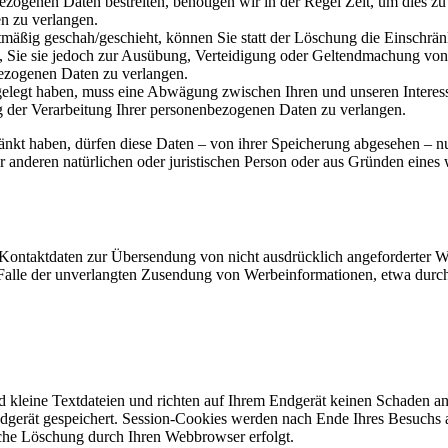
ezogenen Daten bestreiten, benötigen wir in der Regel Zeit, um dies z
n zu verlangen.
mäßig geschah/geschieht, können Sie statt der Löschung die Einschrän
Sie sie jedoch zur Ausübung, Verteidigung oder Geltendmachung von R
ezogenen Daten zu verlangen.
legt haben, muss eine Abwägung zwischen Ihren und unseren Interess
g der Verarbeitung Ihrer personenbezogenen Daten zu verlangen.
änkt haben, dürfen diese Daten – von ihrer Speicherung abgesehen – n
anderen natürlichen oder juristischen Person oder aus Gründen eines w
Kontaktdaten zur Übersendung von nicht ausdrücklich angeforderter W
 im Falle der unverlangten Zusendung von Werbeinformationen, etwa dur
d kleine Textdateien und richten auf Ihrem Endgerät keinen Schaden a
dgerät gespeichert. Session-Cookies werden nach Ende Ihres Besuchs 
ische Löschung durch Ihren Webbrowser erfolgt.