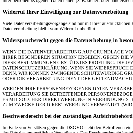
Ihrer personenbezogenen Daten haben (z. B. steuer- oder handelsrecht
Widerruf Ihrer Einwilligung zur Datenverarbeitung
Viele Datenverarbeitungsvorgänge sind nur mit Ihrer ausdrücklichen E
Datenverarbeitung bleibt vom Widerruf unberührt.
Widerspruchsrecht gegen die Datenerhebung in beso
WENN DIE DATENVERARBEITUNG AUF GRUNDLAGE VON ART
IHRER BESONDEREN SITUATION ERGEBEN, GEGEN DIE 
DIESE BESTIMMUNGEN GESTÜTZTES PROFILING. DIE J
DATENSCHUTZERKLÄRUNG. WENN SIE WIDERSPRUCH EI
DENN, WIR KÖNNEN ZWINGENDE SCHUTZWÜRDIGE GRÜN
ODER DIE VERARBEITUNG DIENT DER GELTENDMACHUN
WERDEN IHRE PERSONENBEZOGENEN DATEN VERARBEITE
VERARBEITUNG SIE BETREFFENDER PERSONENBEZOGEN
ES MIT SOLCHER DIREKTWERBUNG IN VERBINDUNG ST
ZUM ZWECKE DER DIREKTWERBUNG VERWENDET (WIDERS
Beschwerde­recht bei der zuständigen Aufsichts­behörd
Im Falle von Verstößen gegen die DSGVO steht den Betroffenen ein Be
des Orts des mutmaßlichen Verstoßes zu. Das Beschwerderecht besteht